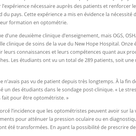
 l’expérience nécessaire auprès des patients et renforcer le
d du pays. Cette expérience a mis en évidence la nécessité d
leur formation en optométrie.
 tenue d’une deuxième clinique d’enseignement, mais OGS, OS
lle clinique de soins de la vue du New Hope Hospital. Onze
hir leurs connaissances et leurs compétences quant aux procé
ches. Les étudiants ont vu un total de 289 patients, soit un
r je n’avais pas vu de patient depuis très longtemps. À la fin 
rmé un des étudiants dans le sondage post-clinique. « Le stre
fait pour être optométriste. »
rcé l’incidence que les optométristes peuvent avoir sur la v
ments pour atténuer la pression oculaire ou en diagnostiq
ont été transformées. En ayant la possibilité de prescrire de