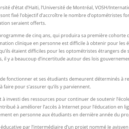
rsité d’état d’Haïti, l’Université de Montréal, VOSH/Internat
sont fixé l’objectif d’accroître le nombre d’optométristes fo
tion seraient offerts.
e programme de cinq ans, qui produira sa première cohorte 
rmation clinique en personne est difficile à obtenir pour les
’ils étaient difficiles pour les optométristes étrangers de s
us, il y a beaucoup d’incertitude autour des lois gouvernem
e de fonctionner et ses étudiants demeurent déterminés à re
 à faire pour s’assurer qu’ils y parviennent.
 à investi des ressources pour continuer de soutenir l’écol
ntribué à améliorer l’accès à Internet pour l’éducation en l
gnement en personne aux étudiants en dernière année du p
ducative par l’intermédiaire d’un projet nommé Je ayisyen (