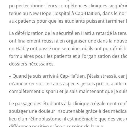
pu perfectionner leurs compétences cliniques, acquérir
tenue au New Hope Hospital à Cap-Haïtien, dans le nor
aux patients pour que les étudiants puissent terminer 
La détérioration de la sécurité en Haïti a retardé la
ont finalement réussi à en organiser une dans la nouve
en Haïti y ont passé une semaine, où ils ont pu rafraîc
formulaires pour les patients et à l’organisation des tâ
dossiers nécessaires.
« Quand je suis arrivé à Cap-Haïtien, j’étais stressé, ca
m’améliorer sur certains aspects, je suis prêt », a affi
complètement disparu et je sais maintenant que je suis 
Le passage des étudiants à la clinique a également renfo
soulager une douleur insoutenable grâce à des médica
lieu d’un rétinoblastome, il est indéniable que des vies 
différence positive grâce aux soins de la vue.