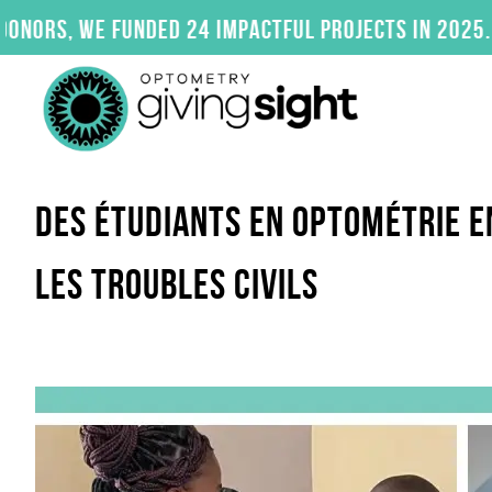
Skip
funded 24 impactful projects in 2025. Click here
to
content
DES ÉTUDIANTS EN OPTOMÉTRIE E
LES TROUBLES CIVILS