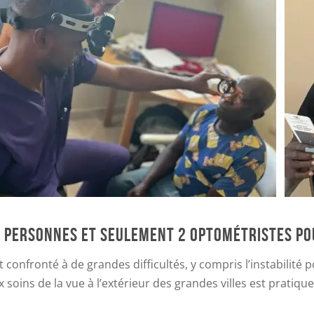
E PERSONNES ET SEULEMENT 2 OPTOMÉTRISTES POU
nt confronté à de grandes difficultés, y compris l’instabilit
 soins de la vue à l’extérieur des grandes villes est pratique