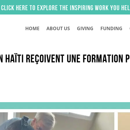
 to explore the inspiring work you helped make p
HOME
ABOUT US
GIVING
FUNDING
N HAÏTI REÇOIVENT UNE FORMATION 