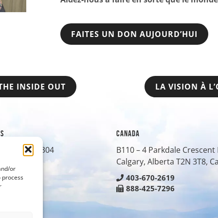
FAITES UN DON AUJOURD’HUI
THE INSIDE OUT
LA VISION À L
ES
CANADA
treet, Suite 304
B110 – 4 Parkdale Crescen
O
80401
Calgary, Alberta T2N 3T8, 
and/or
-0430
403-670-2619
o process
r
-8042
888-425-7296