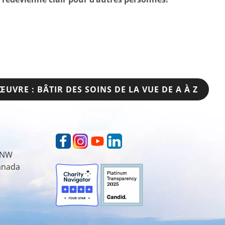
’ŒUVRE : BÂTIR DES SOINS DE LA VUE DE A À Z
t NW
Canada