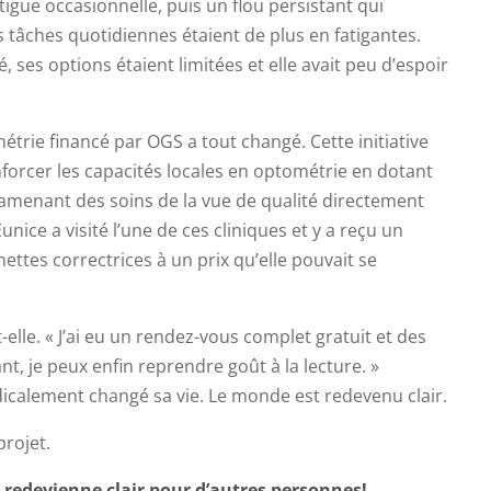
tigue occasionnelle, puis un flou persistant qui
es tâches quotidiennes étaient de plus en fatigantes.
, ses options étaient limitées et elle avait peu d’espoir
trie financé par OGS a tout changé. Cette initiative
renforcer les capacités locales en optométrie en dotant
amenant des soins de la vue de qualité directement
 Eunice a visité l’une de ces cliniques et y a reçu un
ettes correctrices à un prix qu’elle pouvait se
-elle. « J’ai eu un rendez-vous complet gratuit et des
t, je peux enfin reprendre goût à la lecture. »
adicalement changé sa vie. Le monde est redevenu clair.
projet.
 redevienne clair pour d’autres personnes!