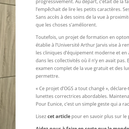
progressivement. Au départ, c’était de la fa
l’empêchait de lire les petits caractères. S
Sans accès à des soins de la vue à proximité
que les choses s’améliorent.
Toutefois, un projet de formation en optomé
établie à l’Université Arthur Jarvis vise à 
les cliniques d’équipement moderne et en 
dans les collectivités où il n’y en avait pas.
examen complet de la vue gratuit et des lun
permettre.
« Ce projet d’OGS a tout changé », déclare-t
lunettes correctrices abordables. Maintenan
Pour Eunice, c’est un simple geste qui a r
Lisez
cet article
pour en savoir plus sur le 
Aidez-nous à faire en sorte que le monde