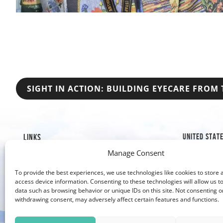
POST
SIGHT IN ACTION: BUILDING EYECARE FROM 
NAVIGATION
UNITED STAT
LINKS
Manage Consent
1019 8th S
Mission & History
Golden, C
Our Impact
To provide the best experiences, we use technologies like cookies to store 
Our Work
303-526
access device information. Consenting to these technologies will allow us t
data such as browsing behavior or unique IDs on this site. Not consenting o
Why Give?
303-279
withdrawing consent, may adversely affect certain features and functions.
Contact Us