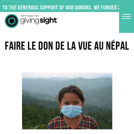
Skip
to the generous support of our donors, we funded 24 impac
to
content
FAIRE LE DON DE LA VUE AU NÉPAL